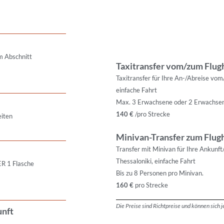
m Abschnitt
Taxitransfer vom/zum Flug
Taxitransfer für Ihre An-/Abreise vo
einfache Fahrt
Max. 3 Erwachsene oder 2 Erwachsene
140 €
/pro Strecke
eiten
Minivan-Transfer zum Flug
Transfer mit Minivan für Ihre Ankun
Thessaloniki, einfache Fahrt
R 1 Flasche
Bis zu 8 Personen pro Minivan.
160 €
pro Strecke
Die Preise sind Richtpreise und können sich 
unft