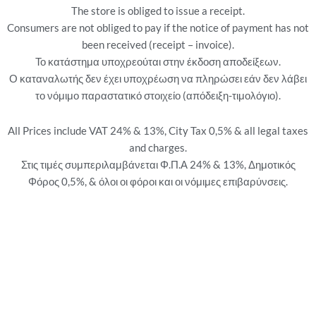
The store is obliged to issue a receipt.
Consumers are not obliged to pay if the notice of payment has not
been received (receipt – invoice).
Το κατάστημα υποχρεούται στην έκδοση αποδείξεων.
Ο καταναλωτής δεν έχει υποχρέωση να πληρώσει εάν δεν λάβει
το νόμιμο παραστατικό στοιχείο (απόδειξη-τιμολόγιο).
All Prices include VAT 24% & 13%, City Tax 0,5% & all legal taxes
and charges.
Στις τιμές συμπεριλαμβάνεται Φ.Π.Α 24% & 13%, Δημοτικός
Φόρος 0,5%, & όλοι οι φόροι και οι νόμιμες επιβαρύνσεις.