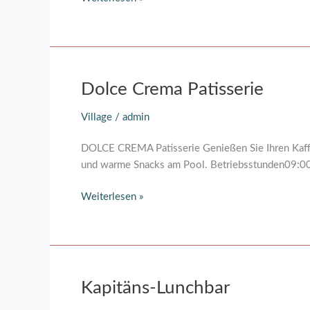
Dolce
Dolce Crema Patisserie
Crema
Village
/
admin
Patisserie
DOLCE CREMA Patisserie Genießen Sie Ihren Kaffee 
und warme Snacks am Pool. Betriebsstunden09:00
Weiterlesen »
Kapitäns-
Kapitäns-Lunchbar
Lunchbar