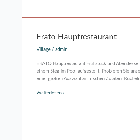
Erato
Erato Hauptrestaurant
Hauptrestaurant
Village
/
admin
ERATO Hauptrestaurant Frühstück und AbendessenBe
einem Steg im Pool aufgestellt. Probieren Sie unse
einer großen Auswahl an frischen Zutaten. Küche
Weiterlesen »
VIP-
Villa