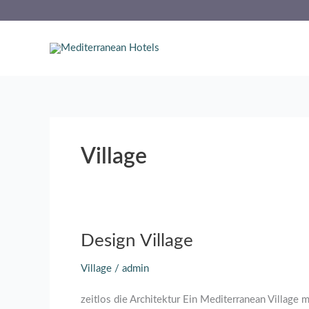
Zum
Inhalt
springen
Village
Design
Design Village
Village
Village
/
admin
zeitlos die Architektur Ein Mediterranean Village 