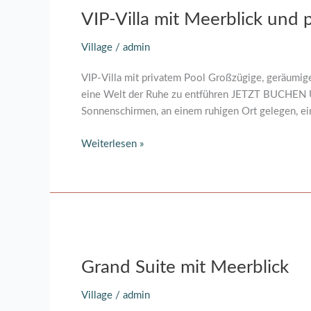
VIP-Villa mit Meerblick und 
mit
Meerblick
Village
/
admin
und
privatem
VIP-Villa mit privatem Pool Großzügige, geräumige
Pool
eine Welt der Ruhe zu entführen JETZT BUCHEN Übe
Sonnenschirmen, an einem ruhigen Ort gelegen, ein
Weiterlesen »
Grand
Suite
Grand Suite mit Meerblick
mit
Meerblick
Village
/
admin