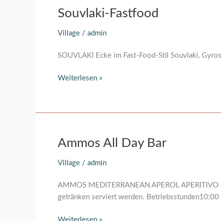
Souvlaki-
Souvlaki-Fastfood
Fastfood
Village
/
admin
SOUVLAKI Ecke im Fast-Food-Stil Souvlaki, Gyros,
Weiterlesen »
Ammos
Ammos All Day Bar
All
Village
/
admin
Day
Bar
AMMOS MEDITERRANEAN APEROL APERITIVO EXPERTS 
getränken serviert werden. Betriebsstunden10:00 
Weiterlesen »