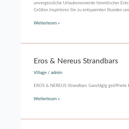
unvergessliche Urlaubsmomente himmlischer Ent
Größen inspirieren Sie zu entspannten Stunden u
Weiterlesen »
Eros
Eros & Nereus Strandbars
&
Village
/
admin
Nereus
Strandbars
EROS & NEREUS Strandbars Ganztägig geöffnete B
Weiterlesen »