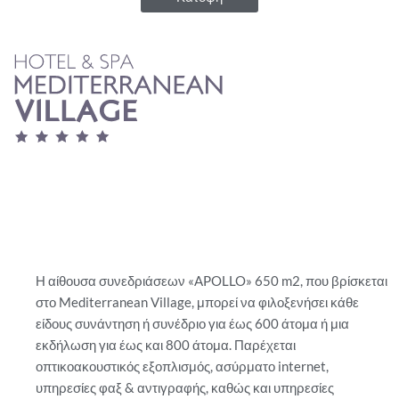
Η αίθουσα συνεδριάσεων «APOLLO» 650 m2, που βρίσκεται
στο Mediterranean Village, μπορεί να φιλοξενήσει κάθε
είδους συνάντηση ή συνέδριο για έως 600 άτομα ή μια
εκδήλωση για έως και 800 άτομα. Παρέχεται
οπτικοακουστικός εξοπλισμός, ασύρματο internet,
υπηρεσίες φαξ & αντιγραφής, καθώς και υπηρεσίες