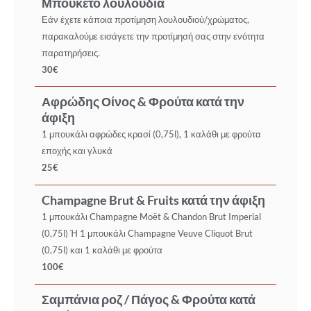
Μπουκέτο λουλούδια
Εάν έχετε κάποια προτίμηση λουλουδιού/χρώματος,
παρακαλούμε εισάγετε την προτίμησή σας στην ενότητα
παρατηρήσεις.
30€
Αφρώδης Οίνος & Φρούτα κατά την
άφιξη
1 μπουκάλι αφρώδες κρασί (0,75l), 1 καλάθι με φρούτα
εποχής και γλυκά
25€
Champagne Brut & Fruits κατά την άφιξη
1 μπουκάλι Champagne Moët & Chandon Brut Imperial
(0,75l) Ή 1 μπουκάλι Champagne Veuve Cliquot Brut
(0,75l) και 1 καλάθι με φρούτα
100€
Σαμπάνια ροζ / Πάγος & Φρούτα κατά